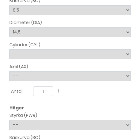
Baskurva (BC)
Diameter (DIA)
Cylinder (CYL)
Axel (AX)
Antal
Höger
Styrka (PWR)
Baskurva (BC)