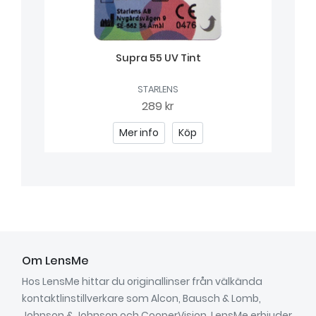
Supra 55 UV Tint
STARLENS
289 kr
Mer info
Köp
Om LensMe
Hos LensMe hittar du originallinser från välkända
kontaktlinstillverkare som Alcon, Bausch & Lomb,
Johnson & Johnson och CooperVision. LensMe erbjuder