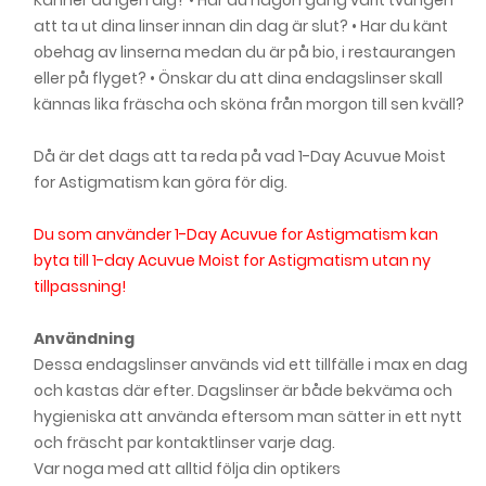
Känner du igen dig? • Har du någon gång varit tvungen
att ta ut dina linser innan din dag är slut? • Har du känt
obehag av linserna medan du är på bio, i restaurangen
eller på flyget? • Önskar du att dina endagslinser skall
kännas lika fräscha och sköna från morgon till sen kväll?
Då är det dags att ta reda på vad 1-Day Acuvue Moist
for Astigmatism kan göra för dig.
Du som använder 1-Day Acuvue for Astigmatism kan
byta till 1-day Acuvue Moist for Astigmatism utan ny
tillpassning!
Användning
Dessa endagslinser används vid ett tillfälle i max en dag
och kastas där efter. Dagslinser är både bekväma och
hygieniska att använda eftersom man sätter in ett nytt
och fräscht par kontaktlinser varje dag.
Var noga med att alltid följa din optikers