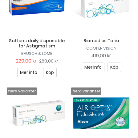
SofLens daily disposable
Biomedics Toric
for Astigmatism
COOPER VISION
BAUSCH & LOMB
419,00 kr
229,00 kr
260,00 kr
Mer info
Köp
Mer info
Köp