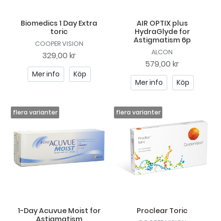
Biomedics 1 Day Extra
AIR OPTIX plus
toric
HydraGlyde for
Astigmatism 6p
COOPER VISION
ALCON
329,00 kr
579,00 kr
Mer info
Köp
Mer info
Köp
1-Day Acuvue Moist for
Proclear Toric
Astigmatism