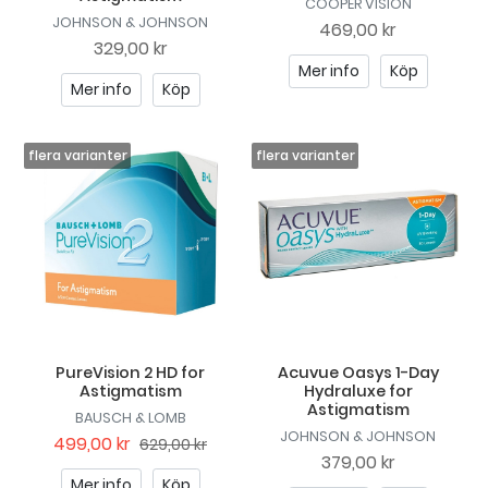
COOPER VISION
JOHNSON & JOHNSON
469,00 kr
329,00 kr
Mer info
Köp
Mer info
Köp
PureVision 2 HD for
Acuvue Oasys 1-Day
Astigmatism
Hydraluxe for
Astigmatism
BAUSCH & LOMB
JOHNSON & JOHNSON
499,00 kr
629,00 kr
379,00 kr
Mer info
Köp