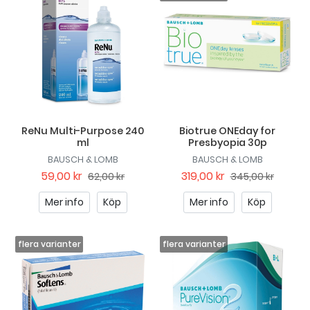
ReNu Multi-Purpose 240
Biotrue ONEday for
ml
Presbyopia 30p
BAUSCH & LOMB
BAUSCH & LOMB
59,00 kr
319,00 kr
62,00 kr
345,00 kr
Mer info
Köp
Mer info
Köp